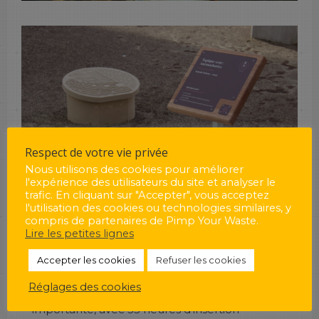
Respect de votre vie privée
Nous utilisons des cookies pour améliorer
l'expérience des utilisateurs du site et analyser le
trafic. En cliquant sur "Accepter", vous acceptez
Les cartels signalétiques, réalisés à partir de
l'utilisation des cookies ou technologies similaires, y
bois de Tali réutilisé, ont permis de valoriser
compris de partenaires de Pimp Your Waste.
282 kg de matériaux, tout en évitant l’émission
Lire les petites lignes
de 141 kg de CO2. Chaque cartel a été
soigneusement conçu et fabriqué dans nos
Accepter les cookies
Refuser les cookies
ateliers en collaboration avec le ferronnier
Johan Meheut et l’Atelier Gambetta. Le projet
Réglages des cookies
a également intégré une dimension sociale
importante, avec 35 heures d’insertion